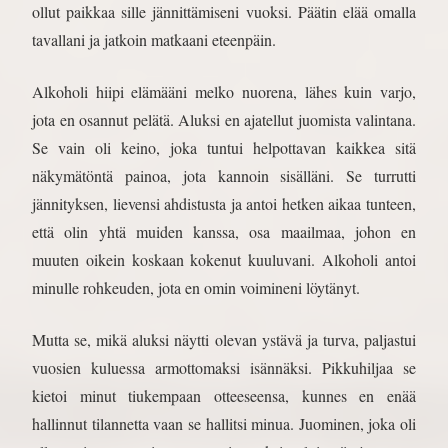
ollut paikkaa sille jännittämiseni vuoksi. Päätin elää omalla
tavallani ja jatkoin matkaani eteenpäin.
Alkoholi hiipi elämääni melko nuorena, lähes kuin varjo,
jota en osannut pelätä. Aluksi en ajatellut juomista valintana.
Se vain oli keino, joka tuntui helpottavan kaikkea sitä
näkymätöntä painoa, jota kannoin sisälläni. Se turrutti
jännityksen, lievensi ahdistusta ja antoi hetken aikaa tunteen,
että olin yhtä muiden kanssa, osa maailmaa, johon en
muuten oikein koskaan kokenut kuuluvani. Alkoholi antoi
minulle rohkeuden, jota en omin voimineni löytänyt.
Mutta se, mikä aluksi näytti olevan ystävä ja turva, paljastui
vuosien kuluessa armottomaksi isännäksi. Pikkuhiljaa se
kietoi minut tiukempaan otteeseensa, kunnes en enää
hallinnut tilannetta vaan se hallitsi minua. Juominen, joka oli