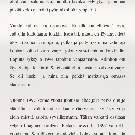
ollut vain satunnaista, muuttui tavaksi selviytyä, ja ennen
pitkää koko elämäni pyöri alkoholin ympärillä.
Vuodet kuluivat kuin sumussa. En ollut onnellinen. Tiesin,
että olin kadottanut jotakin itsestäni, mutta en löytänyt tietä
ulos. Sisäinen kamppailu, pelko ja pettymys omia valintoja
kohtaan olivat kuin varjo, joka seurasi minua kaikkialle.
Lopulta syksyllä 1994 tapahtui vääjäämätön. Alkoholi otti
täydet ohjat käsiinsä. Se ei enää ollut taustalla kulkeva varjo.
Se oli kuski, ja minä olin pelkkä matkustaja omassa
elämässäni.
Vuonna 1997 kolme vuotta juotuani lähes joka päivä olin jo
elämääni ja valintojani kohtaan epätoivoisesti kyllästynyt ja
aloin miettiä asioita syvällisemmin. Tähän vaikutti osaltaan
veljeni traaginen kuolema Pietarsaaressa 1.1.1997 vain 41-
vuotiaana. Sen jälkeen meni vielä kolme vuotta, kun tein