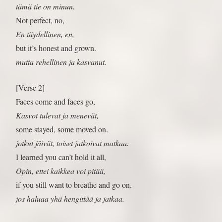
tämä tie on minun.
Not perfect, no,
En täydellinen, en,
but it’s honest and grown.
mutta rehellinen ja kasvanut.
[Verse 2]
Faces come and faces go,
Kasvot tulevat ja menevät,
some stayed, some moved on.
jotkut jäivät, toiset jatkoivat matkaa.
I learned you can’t hold it all,
Opin, ettei kaikkea voi pitää,
if you still want to breathe and go on.
jos haluaa yhä hengittää ja jatkaa.