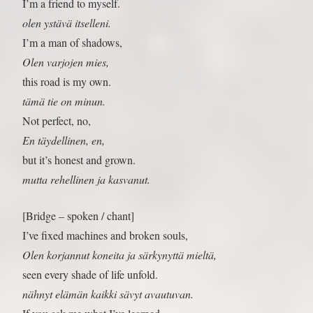
I’m a friend to myself.
olen ystävä itselleni.
I’m a man of shadows,
Olen varjojen mies,
this road is my own.
tämä tie on minun.
Not perfect, no,
En täydellinen, en,
but it’s honest and grown.
mutta rehellinen ja kasvanut.
[Bridge – spoken / chant]
I’ve fixed machines and broken souls,
Olen korjannut koneita ja särkynyttä mieltä,
seen every shade of life unfold.
nähnyt elämän kaikki sävyt avautuvan.