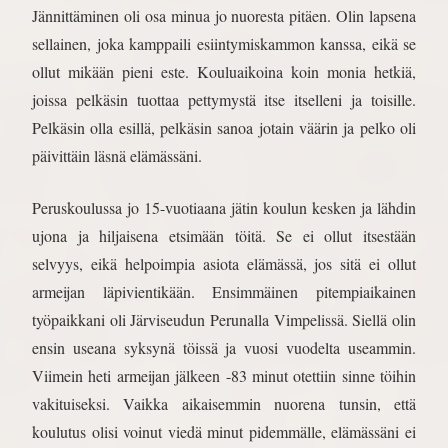
Jännittäminen oli osa minua jo nuoresta pitäen. Olin lapsena
sellainen, joka kamppaili esiintymiskammon kanssa, eikä se
ollut mikään pieni este. Kouluaikoina koin monia hetkiä,
joissa pelkäsin tuottaa pettymystä itse itselleni ja toisille.
Pelkäsin olla esillä, pelkäsin sanoa jotain väärin ja pelko oli
päivittäin läsnä elämässäni.
Peruskoulussa jo 15-vuotiaana jätin koulun kesken ja lähdin
ujona ja hiljaisena etsimään töitä. Se ei ollut itsestään
selvyys, eikä helpoimpia asiota elämässä, jos sitä ei ollut
armeijan läpivientikään. Ensimmäinen pitempiaikainen
työpaikkani oli Järviseudun Perunalla Vimpelissä. Siellä olin
ensin useana syksynä töissä ja vuosi vuodelta useammin.
Viimein heti armeijan jälkeen -83 minut otettiin sinne töihin
vakituiseksi. Vaikka aikaisemmin nuorena tunsin, että
koulutus olisi voinut viedä minut pidemmälle, elämässäni ei