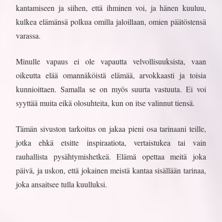
kantamiseen ja siihen, että ihminen voi, ja hänen kuuluu,
kulkea elämänsä polkua omilla jaloillaan, omien päätöstensä
varassa.
Minulle vapaus ei ole vapautta velvollisuuksista, vaan
oikeutta elää omannäköistä elämää, arvokkaasti ja toisia
kunnioittaen. Samalla se on myös suurta vastuuta. Ei voi
syyttää muita eikä olosuhteita, kun on itse valinnut tiensä.
Tämän sivuston tarkoitus on jakaa pieni osa tarinaani teille,
jotka ehkä etsitte inspiraatiota, vertaistukea tai vain
rauhallista pysähtymishetkeä. Elämä opettaa meitä joka
päivä, ja uskon, että jokainen meistä kantaa sisällään tarinaa,
joka ansaitsee tulla kuulluksi.