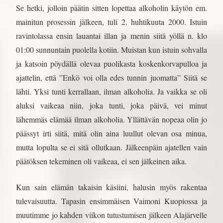
Se hetki, jolloin päätin sitten lopettaa alkoholin käytön em.
mainitun prosessin jälkeen, tuli 2. huhtikuuta 2000. Istuin
ravintolassa ensin lauantai illan ja menin siitä yöllä n. klo
01:00 sunnuntain puolella kotiin. Muistan kun istuin sohvalla
ja katsoin pöydällä olevaa puolikasta koskenkorvapulloa ja
ajattelin, että ”Enkö voi olla edes tunnin juomatta” Siitä se
lähti. Yksi tunti kerrallaan, ilman alkoholia. Ja vaikka se oli
aluksi vaikeaa niin, joka tunti, joka päivä, vei minut
lähemmäs elämää ilman alkoholia. Yllättävän nopeaa olin jo
päässyt irti siitä, mitä olin aina luullut olevan osa minua,
mutta lopulta se ei sitä ollutkaan. Jälkeenpäin ajatellen vain
päätöksen tekeminen oli vaikeaa, ei sen jälkeinen aika.
Kun sain elämän takaisin käsiini, halusin myös rakentaa
tulevaisuutta. Tapasin ensimmäisen Vaimoni Kuopiossa ja
muutimme jo kahden viikon tutustumisen jälkeen Alajärvelle