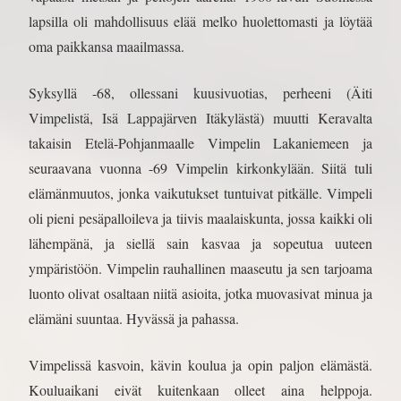
lapsilla oli mahdollisuus elää melko huolettomasti ja löytää
oma paikkansa maailmassa.
Syksyllä -68, ollessani kuusivuotias, perheeni (Äiti
Vimpelistä, Isä Lappajärven Itäkylästä) muutti Keravalta
takaisin Etelä-Pohjanmaalle Vimpelin Lakaniemeen ja
seuraavana vuonna -69 Vimpelin kirkonkylään. Siitä tuli
elämänmuutos, jonka vaikutukset tuntuivat pitkälle. Vimpeli
oli pieni pesäpalloileva ja tiivis maalaiskunta, jossa kaikki oli
lähempänä, ja siellä sain kasvaa ja sopeutua uuteen
ympäristöön. Vimpelin rauhallinen maaseutu ja sen tarjoama
luonto olivat osaltaan niitä asioita, jotka muovasivat minua ja
elämäni suuntaa. Hyvässä ja pahassa.
Vimpelissä kasvoin, kävin koulua ja opin paljon elämästä.
Kouluaikani eivät kuitenkaan olleet aina helppoja.