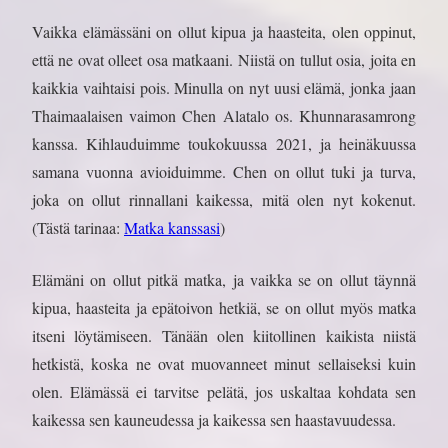
Vaikka elämässäni on ollut kipua ja haasteita, olen oppinut,
että ne ovat olleet osa matkaani. Niistä on tullut osia, joita en
kaikkia vaihtaisi pois. Minulla on nyt uusi elämä, jonka jaan
Thaimaalaisen vaimon Chen Alatalo os. Khunnarasamrong
kanssa. Kihlauduimme toukokuussa 2021, ja heinäkuussa
samana vuonna avioiduimme. Chen on ollut tuki ja turva,
joka on ollut rinnallani kaikessa, mitä olen nyt kokenut.
(Tästä tarinaa:
Matka kanssasi
)
Elämäni on ollut pitkä matka, ja vaikka se on ollut täynnä
kipua, haasteita ja epätoivon hetkiä, se on ollut myös matka
itseni löytämiseen. Tänään olen kiitollinen kaikista niistä
hetkistä, koska ne ovat muovanneet minut sellaiseksi kuin
olen. Elämässä ei tarvitse pelätä, jos uskaltaa kohdata sen
kaikessa sen kauneudessa ja kaikessa sen haastavuudessa.