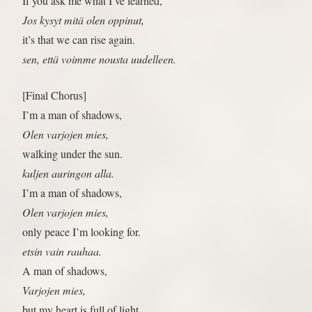
If you ask me what I’ve learned,
Jos kysyt mitä olen oppinut,
it’s that we can rise again.
sen, että voimme nousta uudelleen.
[Final Chorus]
I’m a man of shadows,
Olen varjojen mies,
walking under the sun.
kuljen auringon alla.
I’m a man of shadows,
Olen varjojen mies,
only peace I’m looking for.
etsin vain rauhaa.
A man of shadows,
Varjojen mies,
but my heart is full of light.