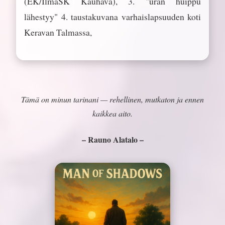
(EK/IlmaSK Kauhava), 3. "uran huippu
lähestyy" 4. taustakuvana varhaislapsuuden koti
Keravan Talmassa,
Tämä on minun tarinani — rehellinen, mutkaton ja ennen
kaikkea aito.
– Rauno Alatalo –