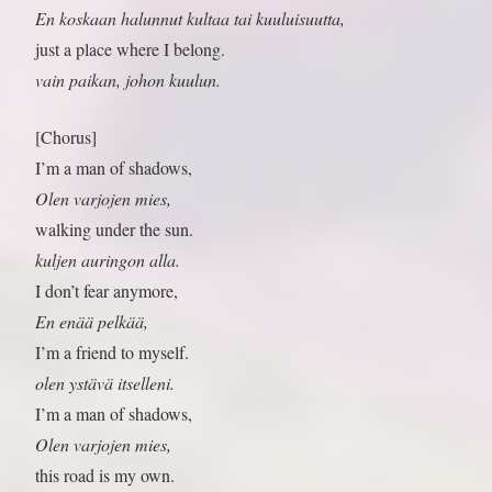
En koskaan halunnut kultaa tai kuuluisuutta,
just a place where I belong.
vain paikan, johon kuulun.
[Chorus]
I’m a man of shadows,
Olen varjojen mies,
walking under the sun.
kuljen auringon alla.
I don’t fear anymore,
En enää pelkää,
I’m a friend to myself.
olen ystävä itselleni.
I’m a man of shadows,
Olen varjojen mies,
this road is my own.