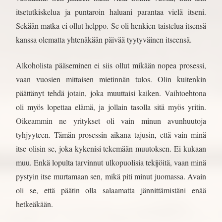
itsetutkiskelua ja puntaroin haluani parantaa vielä itseni.
Sekään matka ei ollut helppo. Se oli henkien taistelua itsensä
kanssa olematta yhtenäkään päivää tyytyväinen itseensä.
Alkoholista pääseminen ei siis ollut mikään nopea prosessi,
vaan vuosien mittaisen mietinnän tulos. Olin kuitenkin
päättänyt tehdä jotain, joka muuttaisi kaiken. Vaihtoehtona
oli myös lopettaa elämä, ja jollain tasolla sitä myös yritin.
Oikeammin ne yritykset oli vain minun avunhuutoja
tyhjyyteen. Tämän prosessin aikana tajusin, että vain minä
itse olisin se, joka kykenisi tekemään muutoksen. Ei kukaan
muu. Enkä lopulta tarvinnut ulkopuolisia tekijöitä, vaan minä
pystyin itse murtamaan sen, mikä piti minut juomassa. Avain
oli se, että päätin olla salaamatta jännittämistäni enää
hetkeäkään.