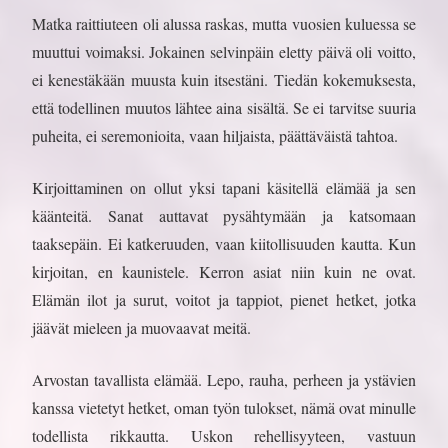
Matka raittiuteen oli alussa raskas, mutta vuosien kuluessa se
muuttui voimaksi. Jokainen selvinpäin eletty päivä oli voitto,
ei kenestäkään muusta kuin itsestäni. Tiedän kokemuksesta,
että todellinen muutos lähtee aina sisältä. Se ei tarvitse suuria
puheita, ei seremonioita, vaan hiljaista, päättäväistä tahtoa.
Kirjoittaminen on ollut yksi tapani käsitellä elämää ja sen
käänteitä. Sanat auttavat pysähtymään ja katsomaan
taaksepäin. Ei katkeruuden, vaan kiitollisuuden kautta. Kun
kirjoitan, en kaunistele. Kerron asiat niin kuin ne ovat.
Elämän ilot ja surut, voitot ja tappiot, pienet hetket, jotka
jäävät mieleen ja muovaavat meitä.
Arvostan tavallista elämää. Lepo, rauha, perheen ja ystävien
kanssa vietetyt hetket, oman työn tulokset, nämä ovat minulle
todellista rikkautta. Uskon rehellisyyteen, vastuun