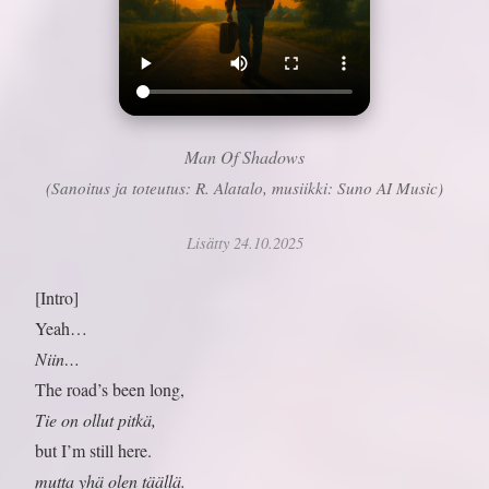
Man Of Shadows
(Sanoitus ja toteutus: R. Alatalo, musiikki: Suno AI Music)
Lisätty 24.10.2025
[Intro]
Yeah…
Niin…
The road’s been long,
Tie on ollut pitkä,
but I’m still here.
mutta yhä olen täällä.