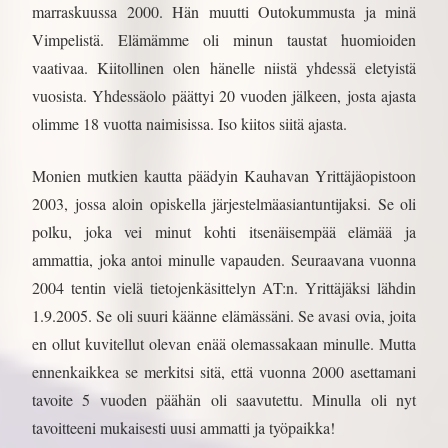
marraskuussa 2000. Hän muutti Outokummusta ja minä
Vimpelistä. Elämämme oli minun taustat huomioiden
vaativaa. Kiitollinen olen hänelle niistä yhdessä eletyistä
vuosista. Yhdessäolo päättyi 20 vuoden jälkeen, josta ajasta
olimme 18 vuotta naimisissa. Iso kiitos siitä ajasta.
Monien mutkien kautta päädyin Kauhavan Yrittäjäopistoon
2003, jossa aloin opiskella järjestelmäasiantuntijaksi. Se oli
polku, joka vei minut kohti itsenäisempää elämää ja
ammattia, joka antoi minulle vapauden. Seuraavana vuonna
2004 tentin vielä tietojenkäsittelyn AT:n. Yrittäjäksi lähdin
1.9.2005. Se oli suuri käänne elämässäni. Se avasi ovia, joita
en ollut kuvitellut olevan enää olemassakaan minulle. Mutta
ennenkaikkea se merkitsi sitä, että vuonna 2000 asettamani
tavoite 5 vuoden päähän oli saavutettu. Minulla oli nyt
tavoitteeni mukaisesti uusi ammatti ja työpaikka!