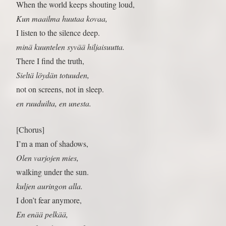
When the world keeps shouting loud,
Kun maailma huutaa kovaa,
I listen to the silence deep.
minä kuuntelen syvää hiljaisuutta.
There I find the truth,
Sieltä löydän totuuden,
not on screens, not in sleep.
en ruuduilta, en unesta.
[Chorus]
I’m a man of shadows,
Olen varjojen mies,
walking under the sun.
kuljen auringon alla.
I don’t fear anymore,
En enää pelkää,