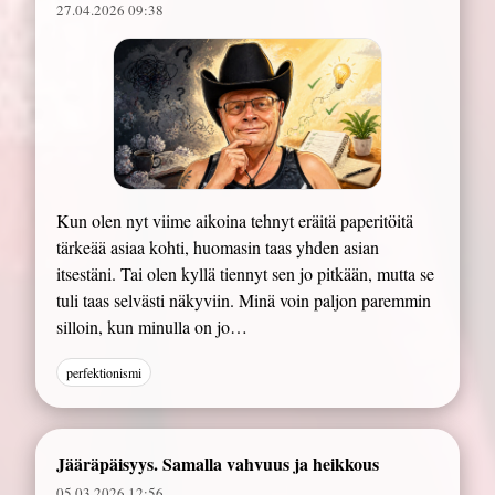
27.04.2026 09:38
Kun olen nyt viime aikoina tehnyt eräitä paperitöitä
tärkeää asiaa kohti, huomasin taas yhden asian
itsestäni. Tai olen kyllä tiennyt sen jo pitkään, mutta se
tuli taas selvästi näkyviin. Minä voin paljon paremmin
silloin, kun minulla on jo…
perfektionismi
Jääräpäisyys. Samalla vahvuus ja heikkous
05.03.2026 12:56