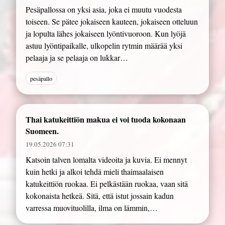
Pesäpallossa on yksi asia, joka ei muutu vuodesta
toiseen. Se pätee jokaiseen kauteen, jokaiseen otteluun
ja lopulta lähes jokaiseen lyöntivuoroon. Kun lyöjä
astuu lyöntipaikalle, ulkopelin rytmin määrää yksi
pelaaja ja se pelaaja on lukkar…
pesäpallo
Thai katukeittiön makua ei voi tuoda kokonaan
Suomeen.
19.05.2026 07:31
Katsoin talven lomalta videoita ja kuvia. Ei mennyt
kuin hetki ja alkoi tehdä mieli thaimaalaisen
katukeittiön ruokaa. Ei pelkästään ruokaa, vaan sitä
kokonaista hetkeä. Sitä, että istut jossain kadun
varressa muovituolilla, ilma on lämmin,…