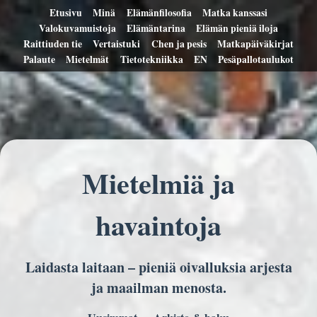
Etusivu
Minä
Elämänfilosofia
Matka kanssasi
Valokuvamuistoja
Elämäntarina
Elämän pieniä iloja
Raittiuden tie
Vertaistuki
Chen ja pesis
Matkapäiväkirjat
Palaute
Mietelmät
Tietotekniikka
EN
Pesäpallotaulukot
Mietelmiä ja
havaintoja
Laidasta laitaan – pieniä oivalluksia arjesta
ja maailman menosta.