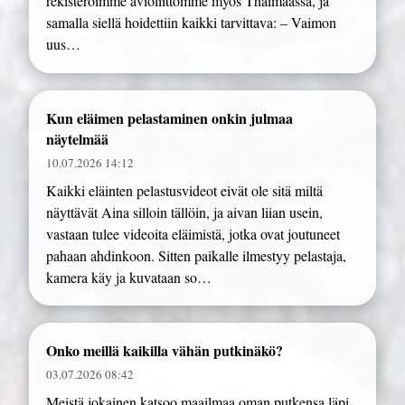
rekisteröimme avioliittomme myös Thaimaassa, ja
samalla siellä hoidettiin kaikki tarvittava: – Vaimon
uus…
Kun eläimen pelastaminen onkin julmaa
näytelmää
10.07.2026 14:12
Kaikki eläinten pelastusvideot eivät ole sitä miltä
näyttävät Aina silloin tällöin, ja aivan liian usein,
vastaan tulee videoita eläimistä, jotka ovat joutuneet
pahaan ahdinkoon. Sitten paikalle ilmestyy pelastaja,
kamera käy ja kuvataan so…
Onko meillä kaikilla vähän putkinäkö?
03.07.2026 08:42
Meistä jokainen katsoo maailmaa oman putkensa läpi.