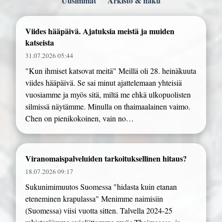
Uusimmat
Arkisto & haku
Viides hääpäivä. Ajatuksia meistä ja muiden
katseista
31.07.2026 05:44
"Kun ihmiset katsovat meitä" Meillä oli 28. heinäkuuta
viides hääpäivä. Se sai minut ajattelemaan yhteisiä
vuosiamme ja myös sitä, miltä me ehkä ulkopuolisten
silmissä näytämme. Minulla on thaimaalainen vaimo.
Chen on pienikokoinen, vain no…
Viranomaispalveluiden tarkoituksellinen hitaus?
18.07.2026 09:17
Sukunimimuutos Suomessa "hidasta kuin etanan
eteneminen krapulassa" Menimme naimisiin
(Suomessa) viisi vuotta sitten. Talvella 2024-25